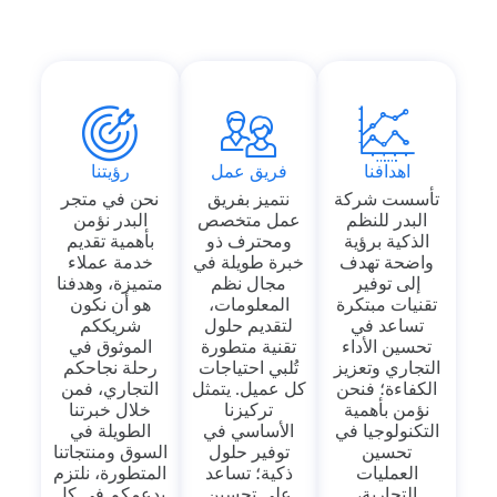
اهدافنا
فريق عمل
رؤيتنا
تأسست شركة
نتميز بفريق
نحن في متجر
البدر للنظم
عمل متخصص
البدر نؤمن
الذكية برؤية
ومحترف ذو
بأهمية تقديم
واضحة تهدف
خبرة طويلة في
خدمة عملاء
إلى توفير
مجال نظم
متميزة، وهدفنا
تقنيات مبتكرة
المعلومات،
هو أن نكون
تساعد في
لتقديم حلول
شريككم
تحسين الأداء
تقنية متطورة
الموثوق في
التجاري وتعزيز
تُلبي احتياجات
رحلة نجاحكم
الكفاءة؛ فنحن
كل عميل. يتمثل
التجاري، فمن
نؤمن بأهمية
تركيزنا
خلال خبرتنا
التكنولوجيا في
الأساسي في
الطويلة في
تحسين
توفير حلول
السوق ومنتجاتنا
العمليات
ذكية؛ تساعد
المتطورة، نلتزم
التجارية،
على تحسين
بدعمكم في كل