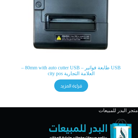
USB طابعة فواتير – 80mm with auto cutter USB –
العلامة التجارية city pos
قراءة المزيد
متجر البدر للمبيعات