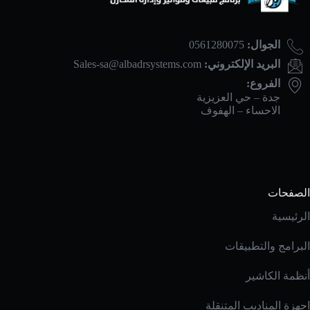
الجوال:
0561280075
البريد الإلكتروني:
Sales-sa@albadrsystems.com
الفروع:
جدة – حي العزيزية
الاحساء – الهفوف
الصفحات
الرئيسية
البرامج والتطبيقات
أنظمة الكاشير
اجهزة المناديب المتنقلة